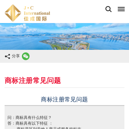
佳
成
国
际
商
务
(香
港)
有
限
分享
公
司
商标注册常见问题
商标注册常见问题
问：商标具有什么特征？
答：商标具有以下特征 ：