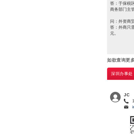
答：于保税
商务部门主
问：外资商
答：外商只
元。
如欲查询更
深圳
办事处
JC