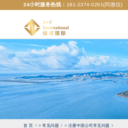
24小时服务热线：
181-2374-0261(同微信)
佳
成
国
际
商
务
(香
港)
有
限
公
司
首 页
>
常见问题
>
注册中国公司常见问题