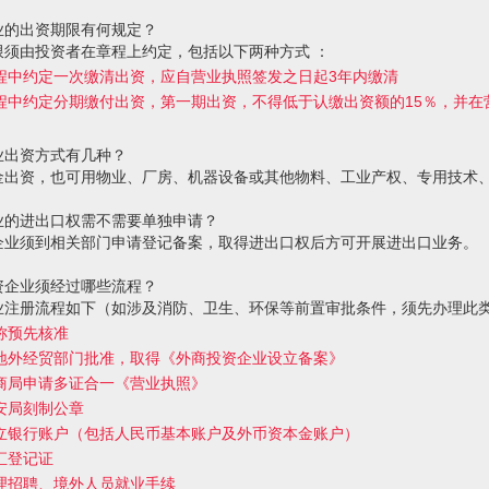
业的出资期限有何规定？
限须由投资者在章程上约定，包括以下两种方式 ：
程中约定一次缴清出资，应自营业执照签发之日起3年内缴清
程中约定分期缴付出资，第一期出资，不得低于认缴出资额的15％，并在
业出资方式有几种？
金出资，也可用物业、厂房、机器设备或其他物料、工业产权、专用技术
业的进出口权需不需要单独申请？
企业须到相关部门申请登记备案，取得进出口权后方可开展进出口业务。
资企业须经过哪些流程？
业注册流程如下（如涉及消防、卫生、环保等前置审批条件，须先办理此
称预先核准
地外经贸部门批准，取得《外商投资企业设立备案》
商局申请多证合一《营业执照》
安局刻制公章
立银行账户（包括人民币基本账户及外币资本金账户）
汇登记证
理招聘、境外人员就业手续