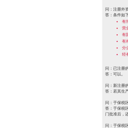
问：注册外
答：条件如下
有
营
有
有
分
经
问：已注册
答：可以。
问：新注册
答：若其生
问：于保税
答：于保税
门批准后，
问：于保税