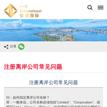
佳
成
国
际
商
务
(香
港)
有
限
分享
公
司
注册离岸公司常见问题
注册离岸公司常见问题
问：如何拟定离岸公司名称？
答：一般来说，公司名称必须包括“Limited”、“Corporation”、或