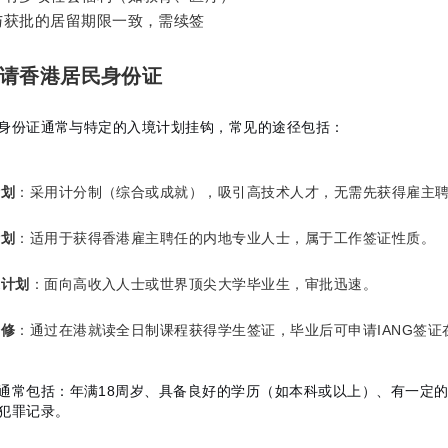
与获批的居留期限一致，需续签
何申请香港居民身份证
秘书牌照④
身份证通常与特定的入境计划挂钩，常见的途径包括：
计划
：采用计分制（综合或成就），吸引高技术人才，无需先获得雇主
计划
：适用于获得香港雇主聘任的内地专业人士，属于工作签证性质。
通计划
：面向高收入人士或世界顶尖大学毕业生，审批迅速。
进修
：通过在港就读全日制课程获得学生签证，毕业后可申请IANG签证
通常包括：年满18周岁、具备良好的学历（如本科或以上）、有一定
犯罪记录。