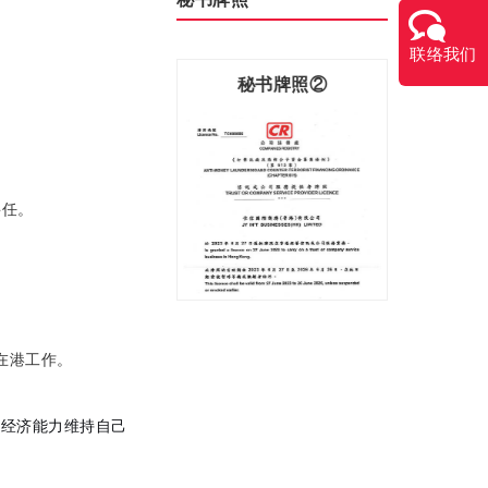
长期有效（通常无需更换，除非遗失或个
联络我们
秘书牌照①
秘书牌照②
秘书
聘任。
在港工作。
的经济能力维持自己