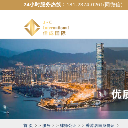
24小时服务热线：
181-2374-0261(同微信)
佳
成
国
际
商
务
(香
港)
有
限
公
司
首 页
>
服务
>
律师公证
>
香港居民身份证