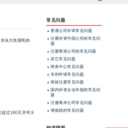
常见问题
香港公司年审常见问题
注册外资中国公司的常见问
港非永久性居民的
题
注册香港公司的常见问题
其它常见问题
商务中心常见问题
专利申请常见问题
商标注册常见问题
国内外资企业年报的常见问
题
香港永久性居民身份证
注册离岸公司常见问题
拥有香港居留权
增值税的常见问题
过180天并年满11岁
通常需持居民身份证满7年并符合"通常居住
可单独使用身份证出入境香港
享有全部社会福利，包括选举权、被选举
秘书牌照