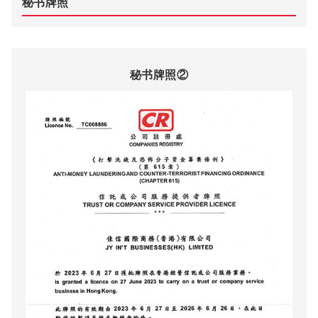
秘书牌照
秘书牌照②