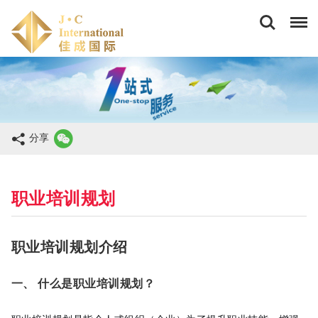
佳
成
国
际
商
务
(香
港)
有
限
分享
公
司
职业培训规划
职业培训规划介绍
一、 什么是职业培训规划？