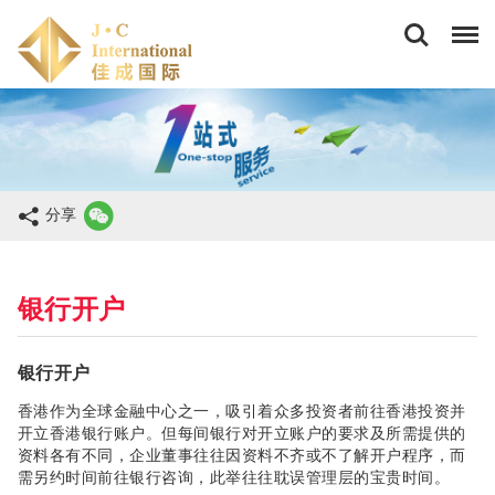
佳
成
国
际
商
务
(香
港)
有
限
分享
公
司
银行开户
银行开户
香港作为全球金融中心之一，吸引着众多投资者前往香港投资并
开立香港银行账户。但每间银行对开立账户的要求及所需提供的
资料各有不同，企业董事往往因资料不齐或不了解开户程序，而
需另约时间前往银行咨询，此举往往耽误管理层的宝贵时间。