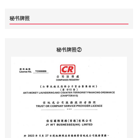
秘书牌照
秘书牌照②