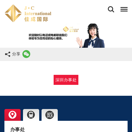
佳
成
国
际
商
务
(香
港)
有
分享
限
公
司
深圳办事处
办事处