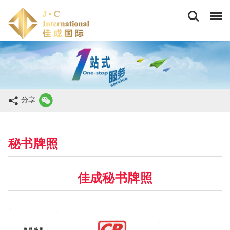
佳
成
国
际
商
务
(香
港)
有
限
分享
公
司
秘书牌照
佳成秘书牌照