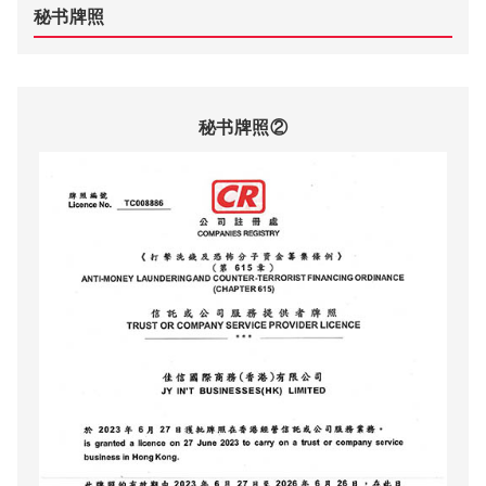
秘书牌照
秘书牌照②